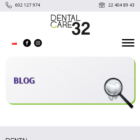
602 127 974
22 404 89 43
BLOG