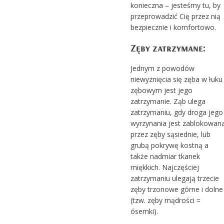
konieczna – jesteśmy tu, by
przeprowadzić Cię przez nią
bezpiecznie i komfortowo.
Zęby zatrzymane:
Jednym z powodów
niewyznięcia się zęba w łuku
zębowym jest jego
zatrzymanie. Ząb ulega
zatrzymaniu, gdy droga jego
wyrzynania jest zablokowan
przez zęby sąsiednie, lub
grubą pokrywę kostną a
także nadmiar tkanek
miękkich. Najczęściej
zatrzymaniu ulegają trzecie
zęby trzonowe górne i dolne
(tzw. zęby mądrości =
ósemki).