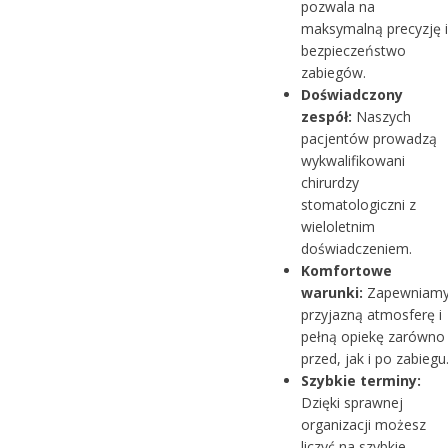
pozwala na
maksymalną precyzję i
bezpieczeństwo
zabiegów.
Doświadczony
zespół:
Naszych
pacjentów prowadzą
wykwalifikowani
chirurdzy
stomatologiczni z
wieloletnim
doświadczeniem.
Komfortowe
warunki:
Zapewniam
przyjazną atmosferę i
pełną opiekę zarówno
przed, jak i po zabiegu
Szybkie terminy:
Dzięki sprawnej
organizacji możesz
liczyć na szybkie