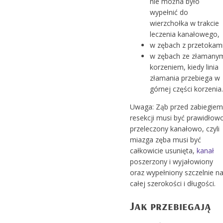
nie można było
wypełnić do
wierzchołka w trakcie
leczenia kanałowego,
w zębach z przetokami
w zębach ze złamany
korzeniem, kiedy linia
złamania przebiega w
górnej części korzenia.
Uwaga: Ząb przed zabiegiem
resekcji musi być prawidłow
przeleczony kanałowo, czyli
miazga zęba musi być
całkowicie usunięta,
kanał
poszerzony i wyjałowiony
oraz wypełniony szczelnie n
całej szerokości i długości.
Jak przebiegają