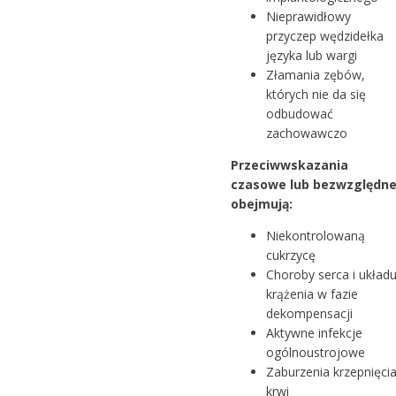
Nieprawidłowy
przyczep wędzidełka
języka lub wargi
Złamania zębów,
których nie da się
odbudować
zachowawczo
Przeciwwskazania
czasowe lub bezwzględn
obejmują:
Niekontrolowaną
cukrzycę
Choroby serca i układ
krążenia w fazie
dekompensacji
Aktywne infekcje
ogólnoustrojowe
Zaburzenia krzepnięci
krwi