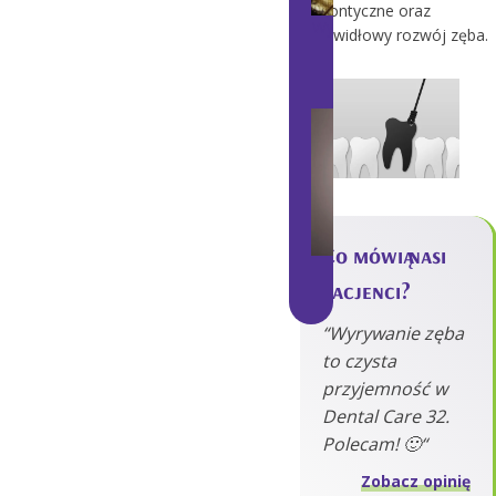
ortodontyczne oraz
Wyrywanie ósemek - ekst
nieprawidłowy rozwój zęba.
a zębów
Co mówią nasi
Objawy zepsutej ósem
pacjenci?
“Wyrywanie zęba
to czysta
przyjemność w
Dental Care 32.
Polecam! 🙂“
Zobacz opinię