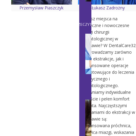
Ekstrakcja zęba - usuwan
Przemysław Piaszczyk
Łukasz Zadrożny
emek Warszawa
Szukasz miejsca na
PRZECZYTAJ:
bezpieczne i nowoczesne
zabiegi chirurgii
stomatologicznej w
Warszawie? W DentalCare32
przeprowadzamy zarówno
proste ekstrakcje, jak i
zaawansowane operacje
przygotowujące do leczenia
Podcięcie wędzidełka– n
protetycznego i
m polega zabieg?
implantologicznego.
Zapewniamy indywidualne
podejście i pełen komfort
pacjenta. Najczęstszymi
wskazaniami do ekstrakcji w
Warszawie są:
zaawansowana próchnica,
martwica miazgi, wskazania