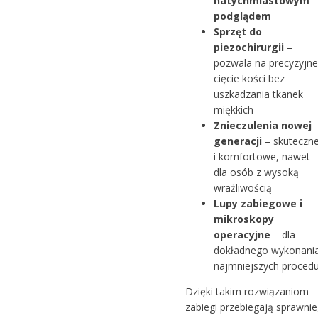
natychmiastowym
podglądem
Sprzęt do
piezochirurgii
–
pozwala na precyzyjne
cięcie kości bez
uszkadzania tkanek
miękkich
Znieczulenia nowej
generacji
– skuteczn
i komfortowe, nawet
dla osób z wysoką
wrażliwością
Lupy zabiegowe i
mikroskopy
operacyjne
– dla
dokładnego wykonani
najmniejszych procedu
Dzięki takim rozwiązaniom
zabiegi przebiegają sprawnie