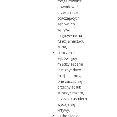
mogą również
powodować
przesunięcie
otaczających
zębów, co
wpływa
negatywnie na
funkcję narządu
żucia,
stłoczenie
zębów- gdy
między zębami
jest zbyt dużo
miejsca, mogą
one zacząć się
przechylać lub
stłoczyć razem,
przez co uśmiech
wydaje się
krzywy,
uszkodzenia