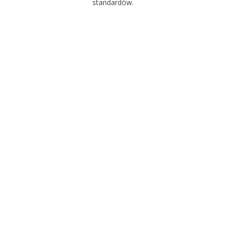
standardów.
SPRAWDŹ
RÓWNIEŻ
Bonding zębów Warszawa