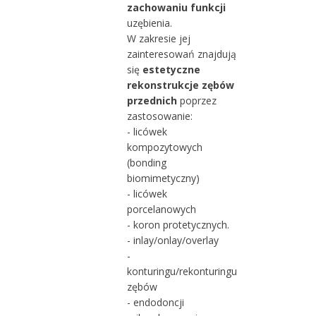
zachowaniu funkcji
uzębienia.
W zakresie jej
zainteresowań znajdują
się
estetyczne
rekonstrukcje zębów
przednich
poprzez
zastosowanie:
- licówek
kompozytowych
(bonding
biomimetyczny)
- licówek
porcelanowych
- koron protetycznych.
- inlay/onlay/overlay
-
konturingu/rekonturingu
zębów
- endodoncji