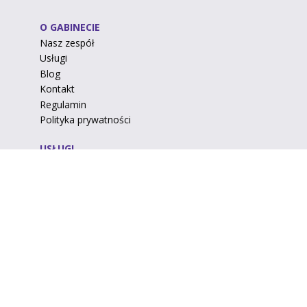
O GABINECIE
Nasz zespół
Usługi
Blog
Kontakt
Regulamin
Polityka prywatności
USŁUGI
Profilaktyka
Protetyka
Implanty
Endodoncja
Ortodoncja
Chirurgia stomatologiczna
Stomatologia zachowawcza
Wybielanie zębów
Licówki