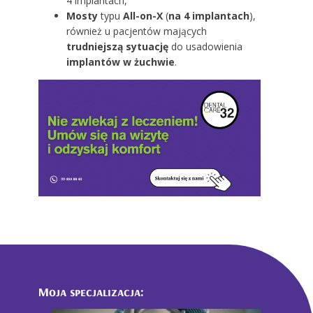
4 implantach,
Mosty
typu
All-on-X
(
na 4 implantach
),
również u pacjentów mających
trudniejszą sytuację
do usadowienia
implantów w żuchwie
.
Moja specjalizacja: