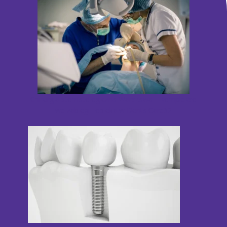
Chirurgia stomatologiczna Warszawa – komplekso
we zabiegi i opieka w DentalCare32