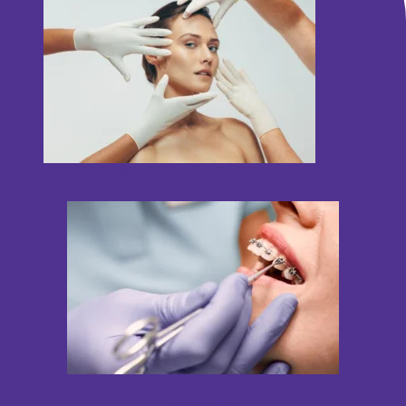
Medycyna Estetyczna
Ortodonta Warszawa Saska Kępa – DentalCare32 Pra
ga Południe