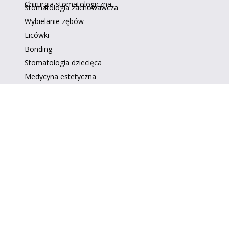
Chirurgia stomatologiczna
Stomatologia zachowawcza
Wybielanie zębów
Licówki
Bonding
Stomatologia dziecięca
Medycyna estetyczna
602 127 974
22 404 89 43
kontakt@dentalcare32.pl
ul. Zwycięzców 32, Warszawa