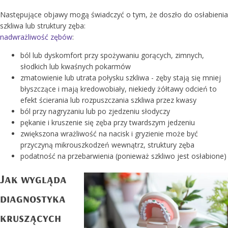
Następujące objawy mogą świadczyć o tym, że doszło do osłabienia
szkliwa lub struktury zęba:
nadwrażliwość zębów
:
ból lub dyskomfort przy spożywaniu gorących, zimnych,
słodkich lub kwaśnych pokarmów
zmatowienie lub utrata połysku szkliwa - zęby stają się mniej
błyszczące i mają kredowobiały, niekiedy żółtawy odcień to
efekt ścierania lub rozpuszczania szkliwa przez kwasy
ból przy nagryzaniu lub po zjedzeniu słodyczy
pękanie i kruszenie się zęba przy twardszym jedzeniu
zwiększona wrażliwość na nacisk i gryzienie może być
przyczyną mikrouszkodzeń wewnątrz, struktury zęba
podatność na przebarwienia (ponieważ szkliwo jest osłabione)
Jak wygląda
diagnostyka
kruszących