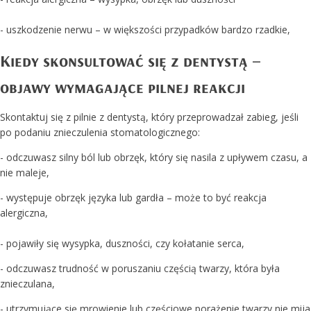
- uszkodzenie nerwu – w większości przypadków bardzo rzadkie,
Kiedy skonsultować się z dentystą –
objawy wymagające pilnej reakcji
Skontaktuj się z pilnie z dentystą, który przeprowadzał zabieg, jeśli
po podaniu znieczulenia stomatologicznego:
- odczuwasz silny ból lub obrzęk, który się nasila z upływem czasu, a
nie maleje,
- występuje obrzęk języka lub gardła – może to być reakcja
alergiczna,
- pojawiły się wysypka, duszności, czy kołatanie serca,
- odczuwasz trudność w poruszaniu częścią twarzy, która była
znieczulana,
- utrzymujące się mrowienie lub częściowe porażenie twarzy nie mija