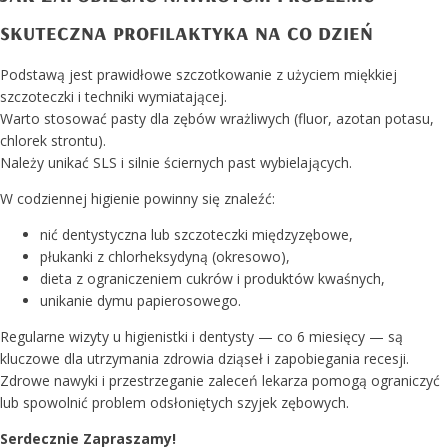
skuteczna profilaktyka na co dzień
Podstawą jest prawidłowe szczotkowanie z użyciem miękkiej
szczoteczki i techniki wymiatającej.
Warto stosować pasty dla zębów wrażliwych (fluor, azotan potasu,
chlorek strontu).
Należy unikać SLS i silnie ściernych past wybielających.
W codziennej higienie powinny się znaleźć:
nić dentystyczna lub szczoteczki międzyzębowe,
płukanki z chlorheksydyną (okresowo),
dieta z ograniczeniem cukrów i produktów kwaśnych,
unikanie dymu papierosowego.
Regularne wizyty u higienistki i dentysty — co 6 miesięcy — są
kluczowe dla utrzymania zdrowia dziąseł i zapobiegania recesji.
Zdrowe nawyki i przestrzeganie zaleceń lekarza pomogą ograniczyć
lub spowolnić problem odsłoniętych szyjek zębowych.
Serdecznie Zapraszamy!