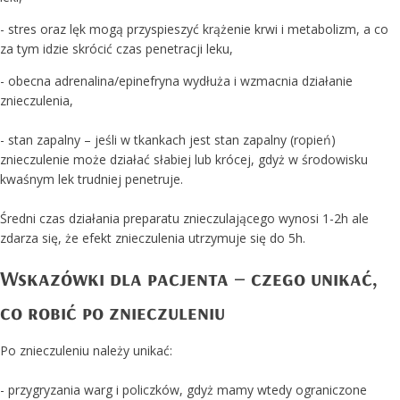
- stres oraz lęk mogą przyspieszyć krążenie krwi i metabolizm, a co
za tym idzie skrócić czas penetracji leku,
- obecna adrenalina/epinefryna wydłuża i wzmacnia działanie
znieczulenia,
- stan zapalny – jeśli w tkankach jest stan zapalny (ropień)
znieczulenie może działać słabiej lub krócej, gdyż w środowisku
kwaśnym lek trudniej penetruje.
Średni czas działania preparatu znieczulającego wynosi 1-2h ale
zdarza się, że efekt znieczulenia utrzymuje się do 5h.
Wskazówki dla pacjenta – czego unikać,
co robić po znieczuleniu
Po znieczuleniu należy unikać:
- przygryzania warg i policzków, gdyż mamy wtedy ograniczone