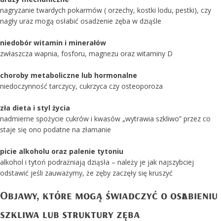
nagryzanie twardych pokarmów ( orzechy, kostki lodu, pestki), czy
nagły uraz mogą osłabić osadzenie zęba w dziąśle
niedobór witamin i minerałów
zwłaszcza wapnia, fosforu, magnezu oraz witaminy D
choroby metaboliczne lub hormonalne
niedoczynność tarczycy, cukrzyca czy osteoporoza
zła dieta i styl życia
nadmierne spożycie cukrów i kwasów „wytrawia szkliwo” przez co
staje się ono podatne na złamanie
picie alkoholu oraz palenie tytoniu
alkohol i tytoń podrażniają dziąsła – należy je jak najszybciej
odstawić jeśli zauważymy, że zęby zaczęły się kruszyć
Objawy, które mogą świadczyć o osłabieniu
szkliwa lub struktury zęba