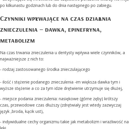
po kilkunastu godzinach lub do dnia następnego po zabiegu.
Czynniki wpływające na czas działania
znieczulenia – dawka, epinefryna,
metabolizm
Na czas trwania znieczulenia u dentysty wpływa wiele czynników, a
najważniejsze z nich to:
- rodzaj zastosowanego środka znieczulającego
- ilość i stężenie podanego znieczulenia -im większa dawka tym i
wyższe stężenie a co za tym idzie drętwienie utrzymuje się dłużej,
- miejsce podania znieczulenia: nasiękowe (górne zęby) krótszy
czas, przewodowe czas dłuższy (zdrętwiały jest wtedy zazwyczaj
język ,broda, kącik ust),
- indywidualne cechy organizmu takie jak metabolizm i wrażliwość na
leki,