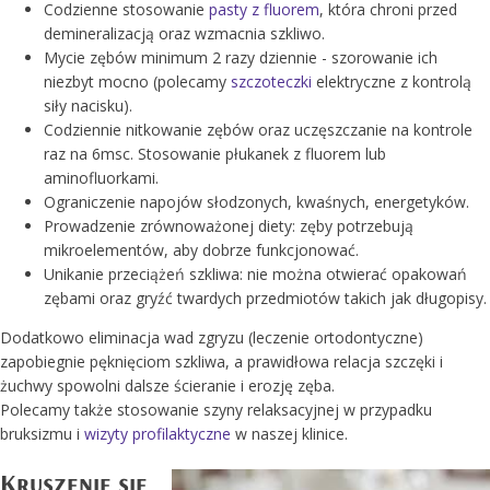
Codzienne stosowanie
pasty z fluorem
, która chroni przed
demineralizacją oraz wzmacnia szkliwo.
Mycie zębów minimum 2 razy dziennie - szorowanie ich
niezbyt mocno (polecamy
szczoteczki
elektryczne z kontrolą
siły nacisku).
Codziennie nitkowanie zębów oraz uczęszczanie na kontrole
raz na 6msc. Stosowanie płukanek z fluorem lub
aminofluorkami.
Ograniczenie napojów słodzonych, kwaśnych, energetyków.
Prowadzenie zrównoważonej diety: zęby potrzebują
mikroelementów, aby dobrze funkcjonować.
Unikanie przeciążeń szkliwa: nie można otwierać opakowań
zębami oraz gryźć twardych przedmiotów takich jak długopisy.
Dodatkowo eliminacja wad zgryzu (leczenie ortodontyczne)
zapobiegnie pęknięciom szkliwa, a prawidłowa relacja szczęki i
żuchwy spowolni dalsze ścieranie i erozję zęba.
Polecamy także stosowanie szyny relaksacyjnej w przypadku
bruksizmu i
wizyty profilaktyczne
w naszej klinice.
Kruszenie się