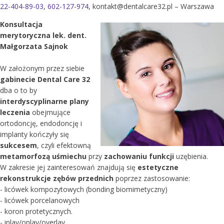
22-404-89-03
,
602-127-974
, kontakt@dentalcare32.pl – Warszawa
Konsultacja
merytoryczna lek. dent.
Małgorzata Sajnok
W założonym przez siebie
gabinecie Dental Care 32
dba o to by
interdyscyplinarne
plany
leczenia
obejmujące
ortodoncję, endodoncję i
implanty kończyły się
sukcesem
, czyli efektowną
metamorfozą uśmiechu
przy
zachowaniu funkcji
uzębienia.
W zakresie jej zainteresowań znajdują się
estetyczne
rekonstrukcje zębów przednich
poprzez zastosowanie:
- licówek kompozytowych (bonding biomimetyczny)
- licówek porcelanowych
- koron protetycznych.
- inlay/onlay/overlay