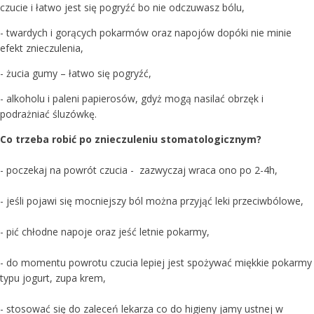
czucie i łatwo jest się pogryźć bo nie odczuwasz bólu,
- twardych i gorących pokarmów oraz napojów dopóki nie minie
efekt znieczulenia,
- żucia gumy – łatwo się pogryźć,
- alkoholu i paleni papierosów, gdyż mogą nasilać obrzęk i
podrażniać śluzówkę.
Co trzeba robić po znieczuleniu stomatologicznym?
- poczekaj na powrót czucia - zazwyczaj wraca ono po 2-4h,
- jeśli pojawi się mocniejszy ból można przyjąć leki przeciwbólowe,
- pić chłodne napoje oraz jeść letnie pokarmy,
- do momentu powrotu czucia lepiej jest spożywać miękkie pokarmy
typu jogurt, zupa krem,
- stosować się do zaleceń lekarza co do higieny jamy ustnej w