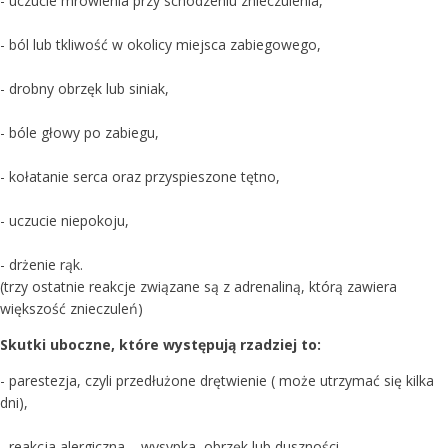
- uczucie mrowienia przy schodzeniu znieczulenia,
- ból lub tkliwość w okolicy miejsca zabiegowego,
- drobny obrzęk lub siniak,
- bóle głowy po zabiegu,
- kołatanie serca oraz przyspieszone tętno,
- uczucie niepokoju,
- drżenie rąk.
(trzy ostatnie reakcje związane są z adrenaliną, którą zawiera
większość znieczuleń)
Skutki uboczne, które występują rzadziej to:
- parestezja, czyli przedłużone drętwienie ( może utrzymać się kilka
dni),
- reakcja alergiczna – wysypka, obrzęk lub duszności