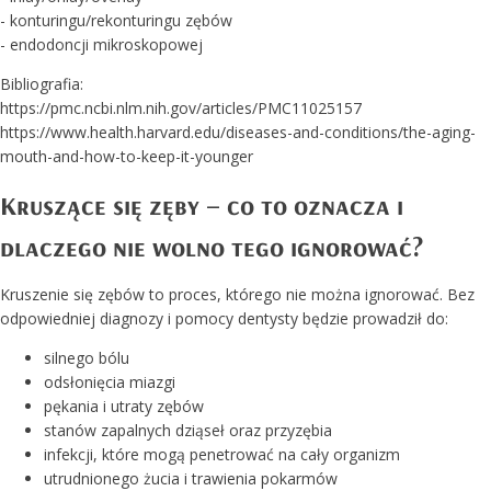
- konturingu/rekonturingu zębów
- endodoncji mikroskopowej
Bibliografia:
https://pmc.ncbi.nlm.nih.gov/articles/PMC11025157
https://www.health.harvard.edu/diseases-and-conditions/the-aging-
mouth-and-how-to-keep-it-younger
Kruszące się zęby – co to oznacza i
dlaczego nie wolno tego ignorować?
Kruszenie się zębów to proces, którego nie można ignorować. Bez
odpowiedniej diagnozy i pomocy dentysty będzie prowadził do:
silnego bólu
odsłonięcia miazgi
pękania i utraty zębów
stanów zapalnych dziąseł oraz przyzębia
infekcji, które mogą penetrować na cały organizm
utrudnionego żucia i trawienia pokarmów