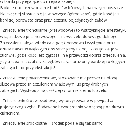
w tkanki przylegające do miejsca zabiegu.
Blokuje ono przewodzenie bodźców bólowych na małym obszarze.
Najczęściej stosuje się je w szczęce (górne zęby), gdzie kość jest
bardziej porowata oraz przy leczeniu pojedynczych zębów.
- Znieczulenie troncularne (przewodowe) to wstrzyknięcie anestetyku
w sąsiedztwo pnia nerwowego – nerwu zębodołowego dolnego.
Znieczuleniu ulega wtedy cała gałąź nerwowa i występuje brak
czucia nawet w większym obszarze jamy ustnej. Stosuje się je w
żuchwie, gdzie kość jest gęstsza i nie przewodzi dobrze znieczulenia,
gdy trzeba znieczulić kilka zębów naraz oraz przy bardziej rozległych
zabiegach np. przy ekstrakcji 8.
- Znieczulenie powierzchniowe, stosowane miejscowo na błonę
śluzową przed znieczuleniem właściwym lub przy drobnych
zabiegach. Występują najczęściej w formie kremu lub żelu.
- Znieczulenie śródwięzadłowe, wykorzystywane w przypadku
pojedynczego zęba. Podawane bezpośrednio w ozębną pod dużym
ciśnieniem.
- Znieczulenie śródkostne – środek podaje się tak samo