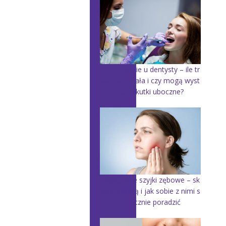
Znieczulenie u dentysty – ile tr
wa, jak działa i czy mogą wyst
ąpić skutki uboczne?
Odsłonięte szyjki zębowe – sk
ąd się biorą i jak sobie z nimi s
kutecznie poradzić