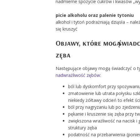
nadmierne spożycie cukrów i kwasów „wyt
picie alkoholu oraz palenie tytoniu
alkohol i tytoń podrażniają dziąsła – nale
się kruszyć
Objawy, które mogą świadc
zęba
Następujące objawy mogą świadczyć o tym,
nadwrażliwość zębów
:
ból lub dyskomfort przy spożywani
zmatowienie lub utrata połysku szkl
niekiedy żółtawy odcień to efekt śc
ból przy nagryzaniu lub po zjedzeni
pękanie i kruszenie się zęba przy 
zwiększona wrażliwość na nacisk i
struktury zęba
podatność na przebarwienia (poniew