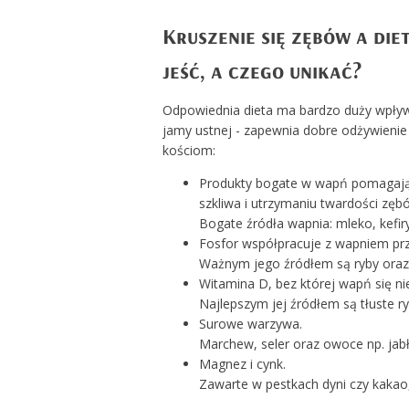
Kruszenie się zębów a die
jeść, a czego unikać?
Odpowiednia dieta ma bardzo duży wpły
jamy ustnej - zapewnia dobre odżywienie
kościom:
Produkty bogate w wapń pomagają 
szkliwa i utrzymaniu twardości zęb
Bogate źródła wapnia: mleko, kefiry
Fosfor współpracuje z wapniem prz
Ważnym jego źródłem są ryby oraz 
Witamina D, bez której wapń się ni
Najlepszym jej źródłem są tłuste ryb
Surowe warzywa.
Marchew, seler oraz owoce np. jabłk
Magnez i cynk.
Zawarte w pestkach dyni czy kakao,