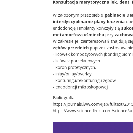
Konsultacja merytoryczna lek. dent.
W założonym przez siebie
gabinecie De
interdyscyplinarne
plany leczenia
obe
endodoncję i implanty kończyły się
sukc
metamorfozą uśmiechu
przy
zachowa
W zakresie jej zainteresowań znajdują si
zębów przednich
poprzez zastosowanie
- licówek kompozytowych (bonding biom
- licówek porcelanowych
- koron protetycznych.
- inlay/onlay/overlay
- konturingu/rekonturingu zębów
- endodoncji mikroskopowej
Bibliografia:
https://journals.lww.com/ijab/fulltext/2
https://www.sciencedirect.com/science/a