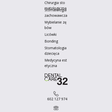
Chirurgia sto
matologiczna
Stomatologia
zachowawcza
Wybielanie zę
bów
Licówki
Bonding
Stomatologia
dziecięca
Medycyna est
etyczna
602 127 974