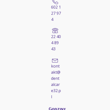
602 1
27 97
4
22 40
4 89
43
kont
akt@
dent
alcar
e32.p
l
Godziny