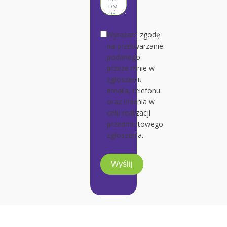
Wyrażam zgodę
na przetwarzanie
podanego
przeze mnie w
zgłoszeniu
emaila, telefonu
oraz imienia w
celu realizacji
przedmiotowego
zgłoszenia.
Wyślij