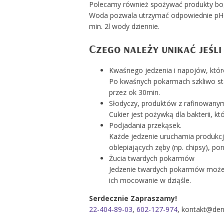
Polecamy również spożywać produkty bog
Woda pozwala utrzymać odpowiednie pH w j
min. 2l wody dziennie.
Czego należy unikać jeśli 
Kwaśnego jedzenia i napojów, które
Po kwaśnych pokarmach szkliwo sta
przez ok 30min.
Słodyczy, produktów z rafinowany
Cukier jest pożywką dla bakterii, k
Podjadania przekąsek.
Każde jedzenie uruchamia produkcj
oblepiających zęby (np. chipsy), po
Żucia twardych pokarmów
Jedzenie twardych pokarmów może na
ich mocowanie w dziąśle.
Serdecznie Zapraszamy!
22-404-89-03
,
602-127-974
, kontakt@den