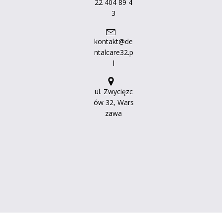
22 404 89 4
3
kontakt@de
ntalcare32.p
l
ul. Zwycięzc
ów 32, Wars
zawa