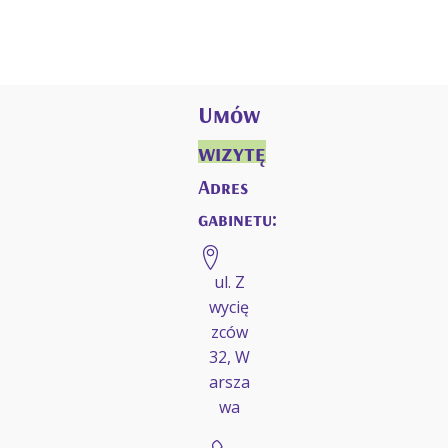
Umów
wizytę
Adres
gabinetu:
ul. Z
wycię
zców
32, W
arsza
wa