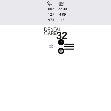
602
22 40
127
4 89
974
43