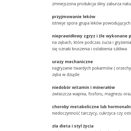
zmniejszona produkcja śliny zaburza nat
przyjmowanie leków
istnieje spora grupa leków powodujących
nieprawidłowy zgryz i źle wykonane 
na zębach, które podczas żucia i gryzien
się oznaki kruszenia i osłabienia szkliwa
urazy mechaniczne
nagryzanie twardych pokarmów ( orzechy, 
zęba w dziąśle
niedobór witamin i minerałów
zwłaszcza wapnia, fosforu, magnezu ora
choroby metaboliczne lub hormonal
niedoczynność tarczycy, cukrzyca czy os
zła dieta i styl życia