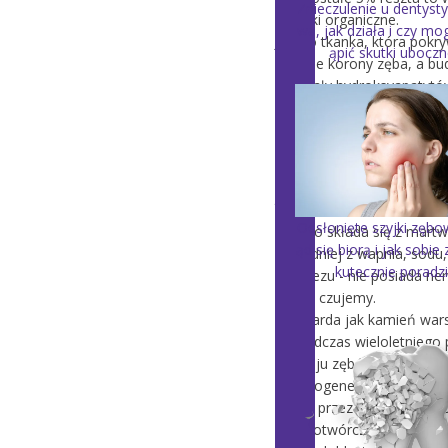
Znieczulenie u dentysty 
związki organiczne.
wa, jak działa i czy mo
Jest to tkanka, która pokr
ąpić skutki uboczn
obrębie korony zęba, a bu
kryształy hydroksyapatytów
minerał z grupy fosforan
który występuje naturalnie
również w naszym organiz
on funkcjonowanie układu
jest "rusztowaniem" kości 
Odsłonięte szyjki zębo
Szkliwo składa się z mart
ąd się biorą i jak sobie 
dokładniej z wapnia, sodu,
kutecznie poradz
magnezu - nie posiada ne
go nie czujemy.
Ta twarda jak kamień wars
się podczas wieloletniego
rozwoju zębów, czyli tak 
odontogenezy. Szkliwo je
wtedy przez komórki nab
szkliwotwórcze - amelobla