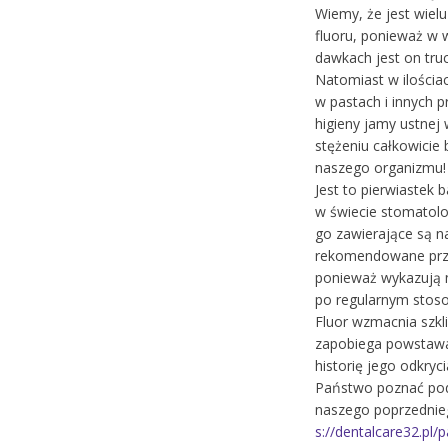
Wiemy, że jest wiel
fluoru, ponieważ w 
dawkach jest on truc
Natomiast w ilości
w pastach i innych 
higieny jamy ustnej
stężeniu całkowicie
naszego organizmu!
Jest to pierwiastek 
w świecie stomatolog
go zawierające są na
rekomendowane prze
ponieważ wykazują n
po regularnym stos
Fluor wzmacnia szkl
zapobiega powstawa
historię jego odkryc
Państwo poznać pod
naszego poprzednie
s://dentalcare32.pl