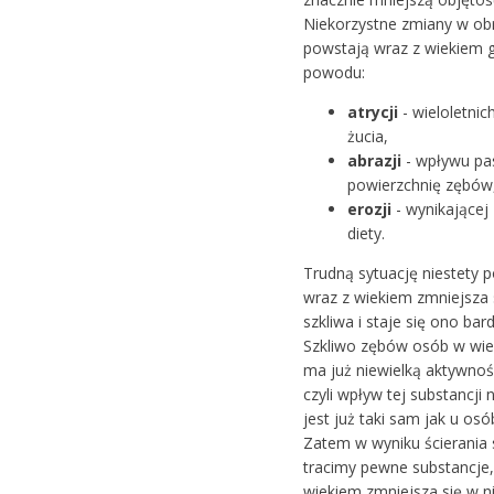
Niekorzystne zmiany w ob
powstają wraz z wiekiem 
powodu:
atrycji
- wieloletnic
żucia,
abrazji
- wpływu pas
powierzchnię zębów
erozji
- wynikającej
diety.
Trudną sytuację niestety p
wraz z wiekiem zmniejsza 
szkliwa i staje się ono bard
Szkliwo zębów osób w wie
ma już niewielką aktywnoś
czyli wpływ tej substancji
jest już taki sam jak u os
Zatem w wyniku ścierania s
tracimy pewne substancje,
wiekiem zmniejsza się w n