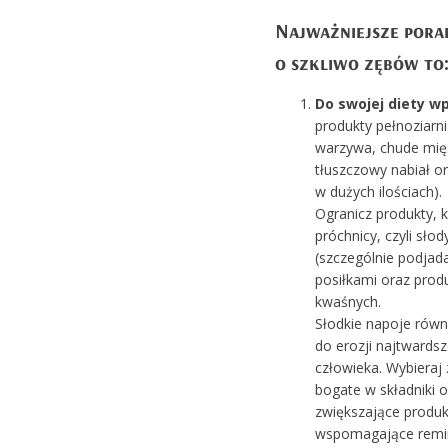
Najważniejsze pora
o szkliwo zębów to
Do swojej diety w
produkty pełnoziarni
warzywa, chude mięs
tłuszczowy nabiał or
w dużych ilościach).
Ogranicz produkty, k
próchnicy, czyli słod
(szczególnie podja
posiłkami oraz pro
kwaśnych.
Słodkie napoje rów
do erozji najtwardsze
człowieka. Wybieraj
bogate w składniki 
zwiększające produkc
wspomagające remin