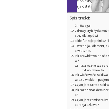
(enameloblasty), które, co
określają ostateczny kszta
Spis treści:
Kruszące się zęby: prz
Uwaga!
objawy i skuteczne sp
Zdrowy tryb życia może
apobiegania
stny dla zębów!
Jakie funkcje pełni szk
Twarde jak diament, al
a wiecznie.
Jak prawidłowo dbać o 
w?
Najważniejsze porad
zkliwo zębów to:
Jak właściwości szkliwa
Retainer stały
wraz z wiekiem pacjen
Czym jest utrata szkliw
Jak rozpoznać deminera
a?
Czym jest remineraliza
abrazja szkliwa?