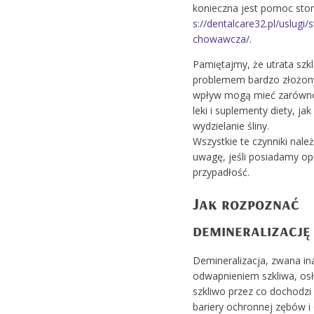
konieczna jest pomoc st
s://dentalcare32.pl/uslugi
chowawcza/
.
Pamiętajmy, że utrata szk
problemem bardzo złożon
wpływ mogą mieć zarówn
leki i suplementy diety, ja
wydzielanie śliny.
Wszystkie te czynniki nale
uwagę, jeśli posiadamy o
przypadłość.
Jak rozpoznać
demineralizację
Demineralizacja, zwana in
odwapnieniem szkliwa, osł
szkliwo przez co dochodzi
bariery ochronnej zębów i