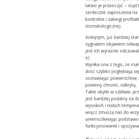
łatwo je przeoczyć – stąd 
serdeczne zaproszenia na 
kontrolne i zabiegi profilak
stomatologicznej.
Kolejnym, już bardziej st
sygnałem objawem odwap
jest ich wyraźnie odczuwa
ść
.
Wynika ona z tego, że mał
dość szybko pogłębiają się
zostawiając powierzchnię 
powinny chronić, odkrytą.
Takie ubytki w szkliwie, pr
jest bardziej podatny na dz
wysokich i niskich temper
wręcz zmuszą nas do wizyt
uniemożliwiając podstaw
funkcjonowanie i spożyw