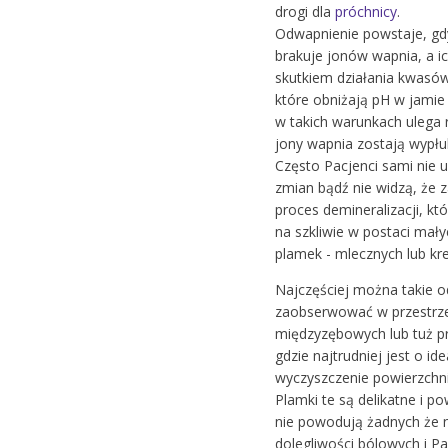
drogi dla
próchnicy
.
Odwapnienie powstaje, gdy
brakuje jonów wapnia, a ic
skutkiem działania kwasów
które obniżają pH w jamie 
w takich warunkach ulega 
jony wapnia zostają wypłu
Często Pacjenci sami nie 
zmian bądź nie widzą, że z
proces demineralizacji, kt
na szkliwie w postaci mały
plamek - mlecznych lub kr
Najczęściej można takie 
zaobserwować w przestrz
międzyzębowych lub tuż przy
gdzie najtrudniej jest o id
wyczyszczenie powierzchni
Plamki te są delikatne i p
nie powodują żadnych że 
dolegliwości bólowych i P