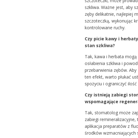
szczoteczki, może prowadz
szkliwa. Ważne jest, aby 
zęby delikatnie, najlepiej 
szczoteczką, wykonując kr
kontrolowane ruchy.
Czy picie kawy i herbat
stan szkliwa?
Tak, kawa i herbata mogą
osłabienia szkliwa i powo
przebarwienia zębów. Aby
ten efekt, warto płukać us
spożyciu i ograniczyć iloś
Czy istnieją zabiegi st
wspomagające regenera
Tak, stomatolog może z
zabiegi remineralizacyjne, 
aplikacja preparatów z flu
środków wzmacniających s