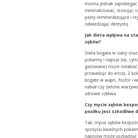
można jednak zapobiegać 
minimalizować, stosując 
pasty remineralizujące i re
odwiedzając dentystę.
Jak dieta wpływa na sta
zębów?
Dieta bogata w cukry ora
pokarmy i napoje (np. cytr
gazowane) może osłabiać 
prowadząc do erozji. Z kol
bogate w wapń, fosfor i w
nabiał czy zielone warzywa
zdrowie szkliwa.
Czy mycie zębów bezpo
posiłku jest szkodliwe d
Tak, mycie zębów bezpośr
spożyciu kwaśnych pokar
napojów może uszkadzać s