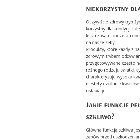
niekorzystny dl
Oczywiście zdrowy tryb życ
korzystny dla kondycji ca
lecz czasami może on mie
na nasze zęby!
Produkty, które każdy z na
zdrowym trybem odżywian
przygotowywane często na
różnego rodzaju sałatki, c
charakteryzuje wysoka kw
niestety działanie kwasów
osłabia je.
Jakie funkcje pe
szkliwo?
Główną funkcją szkliwa je
zębów przed uszkodzenia