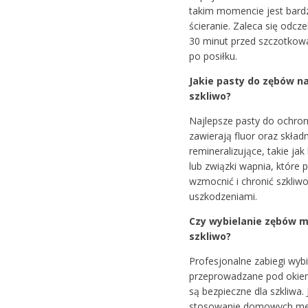
takim momencie jest bard
ścieranie. Zaleca się odcz
30 minut przed szczotko
po posiłku.
Jakie pasty do zębów na
szkliwo?
Najlepsze pasty do ochron
zawierają fluor oraz składn
remineralizujące, takie ja
lub związki wapnia, które
wzmocnić i chronić szkliw
uszkodzeniami.
Czy wybielanie zębów m
szkliwo?
Profesjonalne zabiegi wybi
przeprowadzane pod okie
są bezpieczne dla szkliwa.
stosowanie domowych met