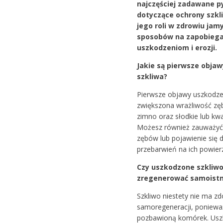
najczęściej zadawane p
dotyczące ochrony szkl
jego roli w zdrowiu jam
sposobów na zapobiega
uszkodzeniom i erozji.
Jakie są pierwsze obja
szkliwa?
Pierwsze objawy uszkodzen
zwiększona wrażliwość zę
zimno oraz słodkie lub kw
Możesz również zauważyć
zębów lub pojawienie się 
przebarwień na ich powierz
Czy uszkodzone szkliwo
zregenerować samoistn
Szkliwo niestety nie ma zd
samoregeneracji, ponieważ
pozbawioną komórek. Usz