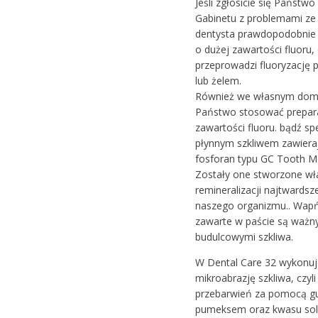
Jeśli zgłosicie się Państw
Gabinetu z problemami ze
dentysta prawdopodobnie 
o dużej zawartości fluoru, 
przeprowadzi fluoryzację p
lub żelem.
Również we własnym dom
Państwo stosować prepara
zawartości fluoru. bądź sp
płynnym szkliwem zawiera
fosforan typu GC Tooth M
Zostały one stworzone wł
remineralizacji najtwardsze
naszego organizmu.. Wapń
zawarte w paście są ważn
budulcowymi szkliwa.
W Dental Care 32 wykonu
mikroabrazję szkliwa, czyli
przebarwień za pomocą g
pumeksem oraz kwasu sol