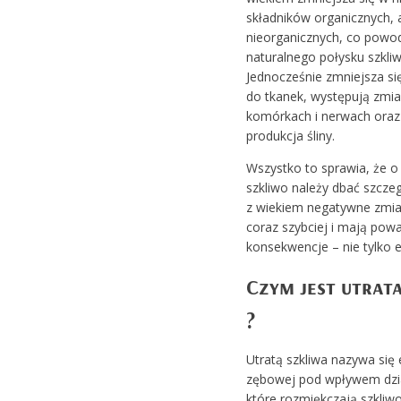
składników organicznych, 
nieorganicznych, co powod
naturalnego połysku szkliw
Jednocześnie zmniejsza si
do tkanek, występują zmi
komórkach i nerwach oraz 
produkcja śliny.
Wszystko to sprawia, że o 
szkliwo należy dbać szcze
z wiekiem negatywne zmia
coraz szybciej i mają pow
konsekwencje – nie tylko e
Czym jest utrat
?
Utratą szkliwa nazywa się 
zębowej pod wpływem dzi
które rozmiękczają szkliwo