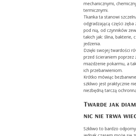
mechanicznymi, chemiczn
termicznymi.
Tkanka ta stanowi szczeln
odgradzającą części zęba 
pod nią, od czynników ze
takich jak: ślina, bakterie, 
jedzenia.
Dzięki swojej twardości r
przed ścieraniem poprzez ż
miażdżenie pokarmu, a ta
ich przebarwieniom.
Krótko mówiąc bezbarwne i
szkliwo jest praktycznie n
niezbędną tarczą ochronną
Twarde jak diam
nic nie trwa wie
Szkliwo to bardzo odporny
jednak czasem może się z