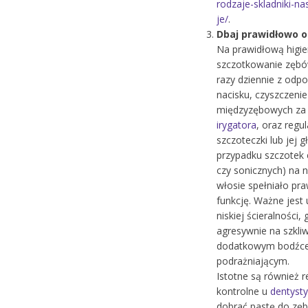
rodzaje-skladniki-n
je/
.
Dbaj prawidłowo o
Na prawidłową higie
szczotkowanie zęb
razy dziennie z odpo
nacisku, czyszczenie
międzyzębowych za 
irygatora
, oraz regu
szczoteczki lub jej g
przypadku szczotek 
czy sonicznych) na 
włosie spełniało pr
funkcję. Ważne jest
niskiej ścieralności, 
agresywnie na szkliw
dodatkowym bodźc
podrażniającym.
Istotne są również r
kontrolne u
dentysty
dobrać pastę do zę