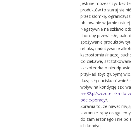
Jeśli nie możesz żyć bez t
produktów to staraj się pi
przez słomkę, ograniczysz 
obcowanie w jamie ustnej.
Negatywnie na szkliwo odd
choroby przewlekłe, paleni
spożywanie produktów tyt
refluks, nadużywanie alko
kserostomia (inaczej such
Co ciekawe, szczotkowan
szczoteczką o nieodpowie
przykład zbyt grubym) włos
dużą siłą nacisku również
wpływ na kondycję szkliw
are32.pl/szczoteczka-do-z
odele-porady
/.
Sprawia to, że nawet myjąc
starannie zęby osiągniemy
do zamierzonego i nie po
ich kondycji.