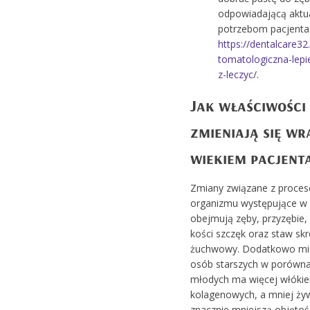
odpowiadającą aktu
potrzebom pacjenta
https://dentalcare32.
tomatologiczna-lepi
z-leczyc
/.
Jak właściwości
zmieniają się wr
wiekiem pacjent
Zmiany związane z proces
organizmu występujące w 
obejmują zęby, przyzębie,
kości szczęk oraz staw sk
żuchwowy. Dodatkowo mi
osób starszych w porówna
młodych ma więcej włókie
kolagenowych, a mniej ży
znacznie mniejszą objętoś