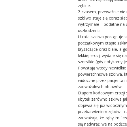
zębinę.
Z czasem, przeważnie nie
szkliwo staje się coraz sła
wytrzymałe – podatne na u
uszkodzenia.
Utrata szkliwa postępuje 
początkowym etapie szkli
błyszczące oraz białe, a g
lekkiej erozji wydaje się 
szorstkie (gdy dotykamy je
Powstają wtedy niewielkie 
powierzchniowe szkliwa, kt
widoczne przez pacjenta i 
zauważalnych objawów.
Etapem końcowym erozji s
ubytek zarówno szkliwa jak
objawia się już widocznym
przebarwieniem zębów - c
zauważają, że zęby im "zżó
się nadwrażliwe na bodźce