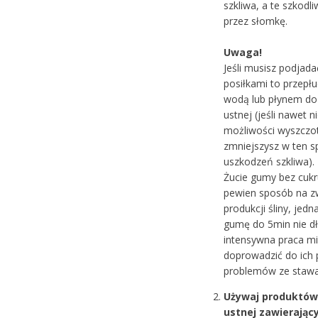
szkliwa, a te szkodl
przez słomkę.
Uwaga!
Jeśli musisz podjad
posiłkami to przepł
wodą lub płynem do
ustnej (jeśli nawet 
możliwości wyszcz
zmniejszysz w ten s
uszkodzeń szkliwa).
Żucie gumy bez cukr
pewien sposób na z
produkcji śliny, jed
gumę do 5min nie dł
intensywna praca m
doprowadzić do ich p
problemów ze stawa
Używaj produktów
ustnej zawierający