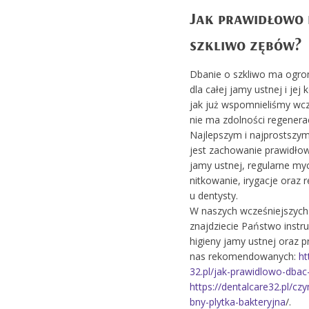
Jak prawidłowo 
szkliwo zębów?
Dbanie o szkliwo ma ogr
dla całej jamy ustnej i jej 
jak już wspomnieliśmy wcz
nie ma zdolności regenerac
Najlepszym i najprostszy
jest zachowanie prawidłow
jamy ustnej, regularne my
nitkowanie, irygacje oraz 
u dentysty.
W naszych wcześniejszych
znajdziecie Państwo instr
higieny jamy ustnej oraz 
nas rekomendowanych:
ht
32.pl/jak-prawidlowo-dbac
https://dentalcare32.pl/c
bny-plytka-bakteryjna
/.