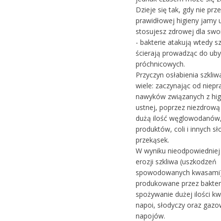
Dzieje się tak, gdy nie prz
prawidłowej higieny jamy u
stosujesz zdrowej dla swo
- bakterie atakują wtedy sz
ścierają prowadząc do ub
próchnicowych.
Przyczyn osłabienia szkli
wiele: zaczynając od niep
nawyków związanych z hig
ustnej, poprzez niezdrową
dużą ilość węglowodanów
produktów, coli i innych sł
przekąsek.
W wyniku nieodpowiedniej 
erozji szkliwa (uszkodzeń
spowodowanych kwasami),
produkowane przez bakter
spożywanie dużej ilości k
napoi, słodyczy oraz gaz
napojów.