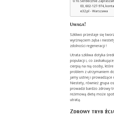
Serdecznie Zapraszam
03, 602-127-974, kon
e32.pl - Warszawa
Uwaga!
Szkliwo przestaje się twor
wyrżnięciem zęba i niestet
zdolności regeneracji !
Utrata szkliwa dotyka śred
populacji i, co zaskakując
cierpią na nią osoby, któr
problem z utrzymaniem do
jamy ustnej i prowadzące 
Niestety, również grupa o
prowadzi bardzo zdrowy try
reżimową dietę może spotk
utratą.
Zdrowy tryb życi