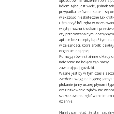
Sposobów na radzenie sobie z p
bólem zęba jest wiele, jednak tak
przypadku leków na katar – są o
większości nieskuteczne lub krót
Uśmierzyć ból zęba w oczekiwan
wizytę można środkami przeciw
czy przeciwzapalnymi dostępnym
aptece bez recepty bądź tymi na 
w zależności, które środki działaj
organizm najlepiej.
Pomogą również zimne okłady o
nałożenie na bolący ząb masy
zawierającej goździki.
Ważne jest by w tym czasie szcz
zwrócić uwagę na higienę jamy u
płukanie jamy ustnej płynami typu
oraz nitkowanie zębów nie wspo
szczotkowaniu zębów minimum 
dziennie.
Należy pamiętać, że stan zapalny