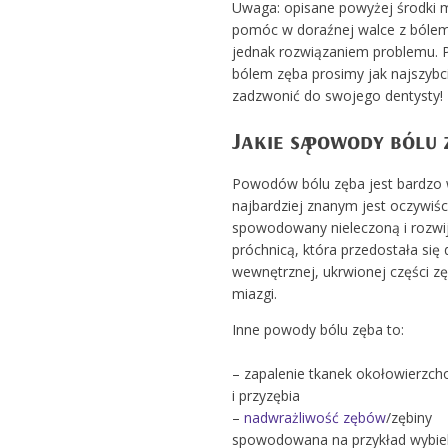
Uwaga: opisane powyżej środki
pomóc w doraźnej walce z bólem
jednak rozwiązaniem problemu. 
bólem zęba prosimy jak najszybc
zadzwonić do swojego dentysty!
Jakie są powody bólu
Powodów bólu zęba jest bardzo w
najbardziej znanym jest oczywiśc
spowodowany nieleczoną i rozwij
próchnicą, która przedostała się 
wewnętrznej, ukrwionej części z
miazgi.
Inne powody bólu zęba to:
– zapalenie tkanek okołowierzc
i przyzębia
–
nadwrażliwość zębów
/zębiny
spowodowana na przykład wybie