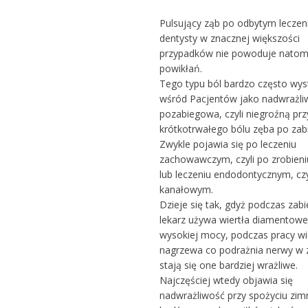
Pulsujący ząb po odbytym leczen
dentysty w znacznej większości
przypadków nie powoduje natom
powikłań.
Tego typu ból bardzo często wys
wśród Pacjentów jako nadwrażli
pozabiegowa, czyli niegroźną pr
krótkotrwałego bólu zęba po zab
Zwykle pojawia się po leczeniu
zachowawczym, czyli po zrobien
lub leczeniu endodontycznym, czy
kanałowym.
Dzieje się tak, gdyż podczas zab
lekarz używa wiertła diamentow
wysokiej mocy, podczas pracy wie
nagrzewa co podrażnia nerwy w z
stają się one bardziej wrażliwe.
Najczęściej wtedy objawia się
nadwrażliwość przy spożyciu zim