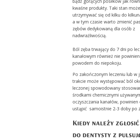
bądź gorących posiłków jak równ
kwaśne produkty. Taki stan moż
utrzymywać się od kilku do kilkun
a w tym czasie warto zmienić pa
zębów dedykowaną dla osób z
nadwrażliwością.
Ból zęba trwający do 7 dni po le
kanałowym również nie powinien
powodem do niepokoju.
Po zakończonym leczeniu lub w 
trakcie może występować ból oko
leczonej spowodowany stosowa
środkami chemicznymi używanym
oczyszczania kanałów, powinien
ustąpić samoistnie 2-3 doby po 
Kiedy należy zgłosić
do dentysty z pulsuj