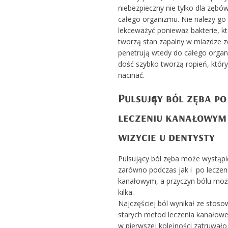
niebezpieczny nie tylko dla zębów,
całego organizmu. Nie należy go
lekceważyć ponieważ bakterie, k
tworzą stan zapalny w miazdze 
penetrują wtedy do całego organ
dość szybko tworzą ropień, który
nacinać.
Pulsujący ból zęba po
leczeniu kanałowym 
wizycie u dentysty
Pulsujący ból zęba może wystąpi
zarówno podczas jak i po leczen
kanałowym, a przyczyn bólu moż
kilka.
Najczęściej ból wynikał ze stoso
starych metod leczenia kanałowe
w pierwszej kolejności zatruwało