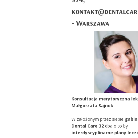
kontakt@dentalcar
- Warszawa
Konsultacja merytoryczna lek
Małgorzata Sajnok
W założonym przez siebie
gabin
Dental Care 32
dba o to by
interdyscyplinarne
plany lecz