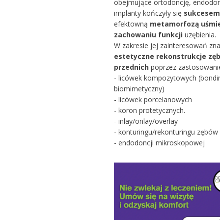
obejmujące ortodoncję, endodon
implanty kończyły się
sukcesem
efektowną
metamorfozą uśmi
zachowaniu funkcji
uzębienia.
W zakresie jej zainteresowań zna
estetyczne rekonstrukcje zę
przednich
poprzez zastosowani
- licówek kompozytowych (bondi
biomimetyczny)
- licówek porcelanowych
- koron protetycznych.
- inlay/onlay/overlay
- konturingu/rekonturingu zębów
- endodoncji mikroskopowej