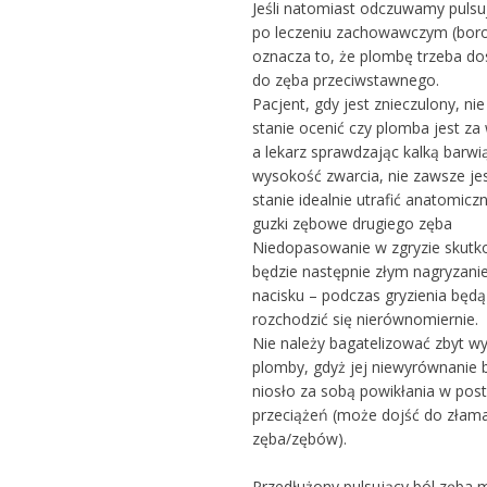
Jeśli natomiast odczuwamy pulsu
po leczeniu zachowawczym (bor
oznacza to, że plombę trzeba d
do zęba przeciwstawnego.
Pacjent, gdy jest znieczulony, nie
stanie ocenić czy plomba jest za
a lekarz sprawdzając kalką barwi
wysokość zwarcia, nie zawsze je
stanie idealnie utrafić anatomicz
guzki zębowe drugiego zęba
Niedopasowanie w zgryzie skut
będzie następnie złym nagryzanie
nacisku – podczas gryzienia będą
rozchodzić się nierównomiernie.
Nie należy bagatelizować zbyt wy
plomby, gdyż jej niewyrównanie 
niosło za sobą powikłania w post
przeciążeń (może dojść do złam
zęba/zębów).
Przedłużony pulsujący ból zęba 