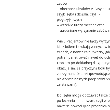
zębów
– obecność ubytków V klasy na s
szyjki zęba i dziąsła, czyli –
przyszyjkowych
– wszelkie urazy mechaniczne
– utrudnione wyrzynanie zębów 
Wielu Pacjentów nie łączy wyrzyn
ich z bólem i szukają winnych w 
zębach, a nawet całej twarzy, gdy
potrafi penetrować nawet do ucha
Dopiero po dokładnej diagnosty
okazuje się, że przyczyną bólu by
zatrzymane ósemki (powodujące
niektórych naszych pacjentów p
ze stawami).
Ból zęba mogą odczuwać także p
po leczeniu kanałowym, czyli wte
bakterie powodujące próchnicę o