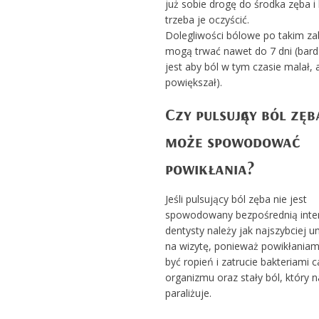
już sobie drogę do środka zęba i
trzeba je oczyścić.
Dolegliwości bólowe po takim za
mogą trwać nawet do 7 dni (bar
jest aby ból w tym czasie malał, a
powiększał).
Czy pulsujący ból zęb
może spowodować
powikłania?
Jeśli pulsujący ból zęba nie jest
spowodowany bezpośrednią inte
dentysty należy jak najszybciej u
na wizytę, ponieważ powikłania
być ropień i zatrucie bakteriami 
organizmu oraz stały ból, który 
paraliżuje.