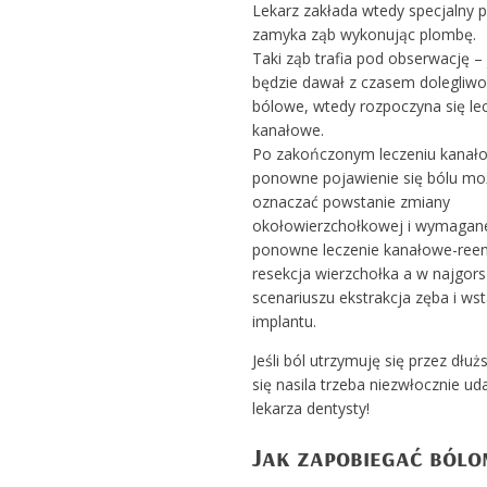
Lekarz zakłada wtedy specjalny p
zamyka ząb wykonując plombę.
Taki ząb trafia pod obserwację – j
będzie dawał z czasem dolegliwo
bólowe, wtedy rozpoczyna się le
kanałowe.
Po zakończonym leczeniu kana
ponowne pojawienie się bólu mo
oznaczać powstanie zmiany
okołowierzchołkowej i wymagan
ponowne leczenie kanałowe-ree
resekcja wierzchołka a w najgor
scenariuszu ekstrakcja zęba i ws
implantu.
Jeśli ból utrzymuję się przez dłużs
się nasila trzeba niezwłocznie ud
lekarza dentysty!
Jak zapobiegać ból