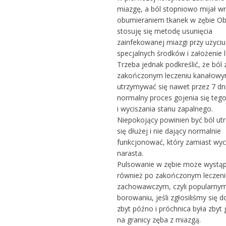
miazgę, a ból stopniowo mijał wr
obumieraniem tkanek w zębie Ob
stosuję się metodę usunięcia
zainfekowanej miazgi przy użyciu
specjalnych środków i założenie 
Trzeba jednak podkreślić, że ból
zakończonym leczeniu kanałow
utrzymywać się nawet przez 7 dni 
normalny proces gojenia się teg
i wyciszania stanu zapalnego.
Niepokojący powinien być ból ut
się dłużej i nie dający normalnie
funkcjonować, który zamiast wyci
narasta.
Pulsowanie w zębie może wystąp
również po zakończonym leczeni
zachowawczym, czyli popularny
borowaniu, jeśli zgłosiliśmy się d
zbyt późno i próchnica była zbyt
na granicy zęba z miazgą.