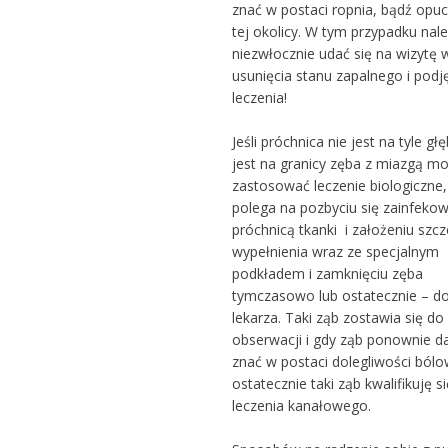
znać w postaci ropnia, bądź opuc
tej okolicy. W tym przypadku nal
niezwłocznie udać się na wizytę 
usunięcia stanu zapalnego i podj
leczenia!
Jeśli próchnica nie jest na tyle gł
jest na granicy zęba z miazgą m
zastosować leczenie biologiczne,
polega na pozbyciu się zainfeko
próchnicą tkanki i założeniu szc
wypełnienia wraz ze specjalnym
podkładem i zamknięciu zęba
tymczasowo lub ostatecznie – do
lekarza. Taki ząb zostawia się do
obserwacji i gdy ząb ponownie d
znać w postaci dolegliwości ból
ostatecznie taki ząb kwalifikuję s
leczenia kanałowego.