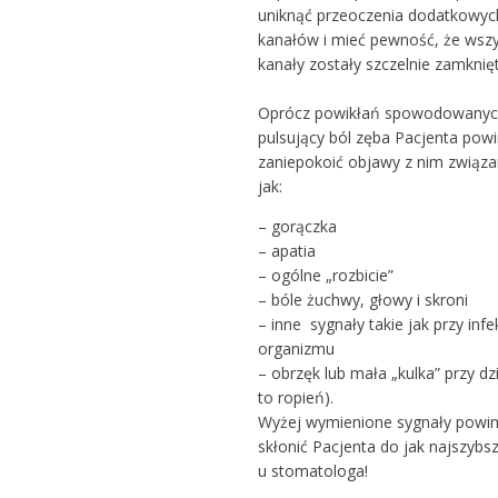
uniknąć przeoczenia dodatkowyc
kanałów i mieć pewność, że wszy
kanały zostały szczelnie zamknięt
Oprócz powikłań spowodowanyc
pulsujący ból zęba Pacjenta pow
zaniepokoić objawy z nim związa
jak:
– gorączka
– apatia
– ogólne „rozbicie”
– bóle żuchwy, głowy i skroni
– inne sygnały takie jak przy infek
organizmu
– obrzęk lub mała „kulka” przy dzi
to ropień).
Wyżej wymienione sygnały powi
skłonić Pacjenta do jak najszybsz
u stomatologa!