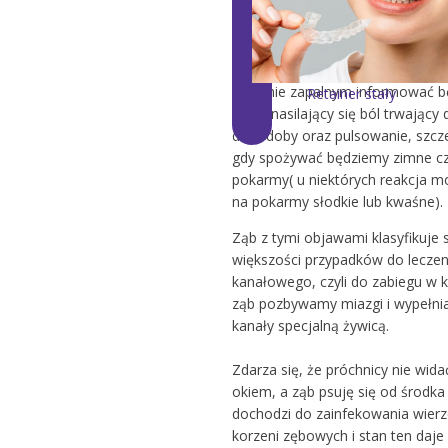
bolesna a dodatkowo zwiększa 
objętość – zaczyna uciskać ścia
zębowej wysyłając silne bodźce 
O stanie zapalnym informować b
Retainer stały
silny i nasilający się ból trwający 
dwie doby oraz pulsowanie, szcze
gdy spożywać będziemy zimne cz
pokarmy( u niektórych reakcja m
na pokarmy słodkie lub kwaśne).
Ząb z tymi objawami klasyfikuje 
większości przypadków do leczen
kanałowego, czyli do zabiegu w 
ząb pozbywamy miazgi i wypełn
kanały specjalną żywicą.
Zdarza się, że próchnicy nie wid
okiem, a ząb psuję się od środka 
dochodzi do zainfekowania wier
korzeni zębowych i stan ten daje