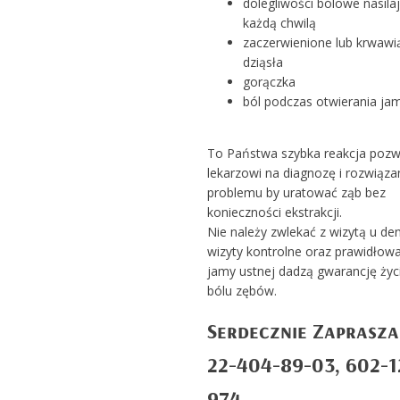
dolegliwości bólowe nasilaj
każdą chwilą
zaczerwienione lub krwawi
dziąsła
gorączka
ból podczas otwierania jam
To Państwa szybka reakcja pozw
lekarzowi na diagnozę i rozwiąza
problemu by uratować ząb bez
konieczności ekstrakcji.
Nie należy zwlekać z wizytą u den
wizyty kontrolne oraz prawidłowa
jamy ustnej dadzą gwarancję życ
bólu zębów.
Serdecznie Zaprasz
22-404-89-03, 602-1
974,