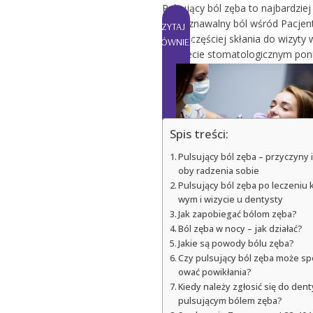
Pulsujący ból zęba to najbardziej
rozpoznawalny ból wśród Pacjen
CZYTAJ
on najczęściej skłania do wizyty 
RÓWNIEŻ:
gabinecie stomatologicznym pon
on daje funkcjonować w ciągu dn
często również zaburza nie pozw
spać w nocy.
Spis treści:
Pulsujący ból zęba – przyczyny 
Znieczulenie u dentysty – ile t
oby radzenia sobie
wa, jak działa i czy mogą wys
Pulsujący ból zęba po leczeniu 
ąpić skutki uboczne?
wym i wizycie u dentysty
Jak zapobiegać bólom zęba?
Ból zęba w nocy – jak działać?
Jakie są powody bólu zęba?
Czy pulsujący ból zęba może s
ować powikłania?
Kiedy należy zgłosić się do dent
pulsującym bólem zęba?