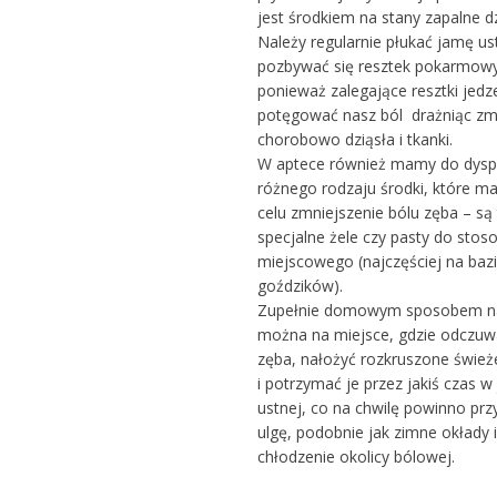
jest środkiem na stany zapalne dz
Należy regularnie płukać jamę ust
pozbywać się resztek pokarmow
ponieważ zalegające resztki jedz
potęgować nasz ból drażniąc zm
chorobowo dziąsła i tkanki.
W aptece również mamy do dysp
różnego rodzaju środki, które ma
celu zmniejszenie bólu zęba – są
specjalne żele czy pasty do stos
miejscowego (najczęściej na baz
goździków).
Zupełnie domowym sposobem n
można na miejsce, gdzie odczu
zęba, nałożyć rozkruszone śwież
i potrzymać je przez jakiś czas w
ustnej, co na chwilę powinno prz
ulgę, podobnie jak zimne okłady
chłodzenie okolicy bólowej.