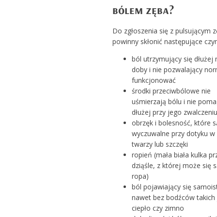
bólem zęba?
Do zgłoszenia się z pulsującym
powinny skłonić następujące czyn
ból utrzymujący się dłużej 
doby i nie pozwalający nor
funkcjonować
środki przeciwbólowe nie
uśmierzają bólu i nie poma
dłużej przy jego zwalczeni
obrzęk i bolesność, które s
wyczuwalne przy dotyku w 
twarzy lub szczęki
ropień (mała biała kulka pr
dziąśle, z której może się 
ropa)
ból pojawiający się samoist
nawet bez bodźców takich 
ciepło czy zimno