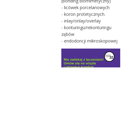
(bonding biomimetyczny)
- licówek porcelanowych
- koron protetycznych.
- inlay/onlay/overlay
- konturingu/rekonturingu
zębów
- endodoncji mikroskopowej
CZYTAJ
RÓWNIEŻ: