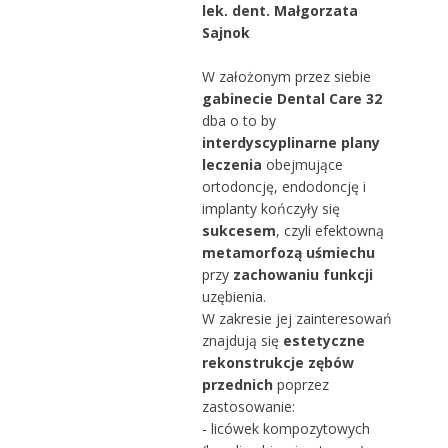
lek. dent. Małgorzata
Sajnok
W założonym przez siebie
gabinecie Dental Care 32
dba o to by
interdyscyplinarne
plany
leczenia
obejmujące
ortodoncję, endodoncję i
implanty kończyły się
sukcesem
, czyli efektowną
metamorfozą uśmiechu
przy
zachowaniu funkcji
uzębienia.
W zakresie jej zainteresowań
znajdują się
estetyczne
rekonstrukcje zębów
przednich
poprzez
zastosowanie:
- licówek kompozytowych