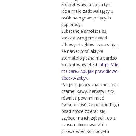
krótkotrwały, a co za tym
idzie mało zadowalający u
osób nałogowo palących
papierosy.
Substancje smoliste są
zresztą wrogiem nawet
zdrowych zębów i sprawiają,
że nawet profilaktyka
stomatologiczna ma bardzo
krótkotrwały efekt:
https://de
ntalcare32.pl/jak-prawidlowo-
dbac-o-zeby/
.
Pacjenci pijący znaczne ilości
czarnej kawy, herbaty i ziół,
również powinni mieć
świadomość, że po bondingu
osad może zbierać się
szybciej na ich zębach, co z
czasem doprowadzi do
przebarwień kompozytu