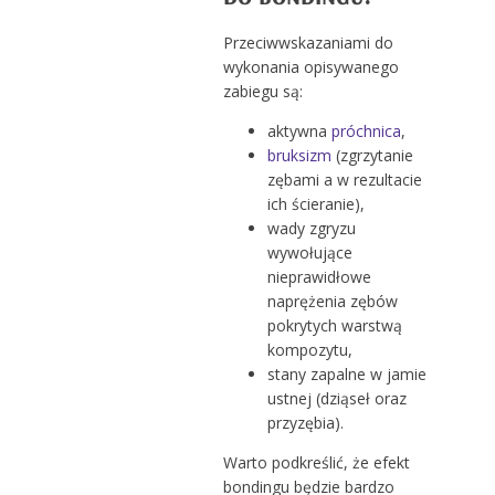
Przeciwwskazaniami do
wykonania opisywanego
zabiegu są:
aktywna
próchnica
,
bruksizm
(zgrzytanie
zębami a w rezultacie
ich ścieranie),
wady zgryzu
wywołujące
nieprawidłowe
naprężenia zębów
pokrytych warstwą
kompozytu,
stany zapalne w jamie
ustnej (dziąseł oraz
przyzębia).
Warto podkreślić, że efekt
bondingu będzie bardzo